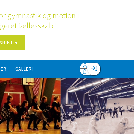
 for gymnastik og motion i
geret fællesskab"
SNIK her
DER
GALLERI
Facebook login
Husk mig
Glemt password
Opret profil
Log ind