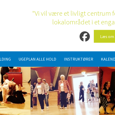
"Vi vil være et livligt centrum
lokalområdet i et enga
Læs om 
LDING
UGEPLAN ALLE HOLD
INSTRUKTØRER
KALEN